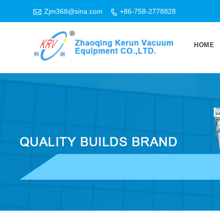

Zjm368@sina.com
+86-758-2778828

HOME