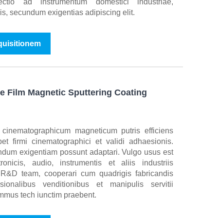
ctio ad instrumentum domestici industriae,
is, secundum exigentias adipiscing elit.
nquisitionem
e Film Magnetic Sputtering Coating
cinematographicum magneticum putris efficiens
bet firmi cinematographici et validi adhaesionis.
undum exigentiam possunt adaptari. Vulgo usus est
ronicis, audio, instrumentis et aliis industriis
R&D team, cooperari cum quadrigis fabricandis
sionalibus venditionibus et manipulis servitii
ummus tech iunctim praebent.