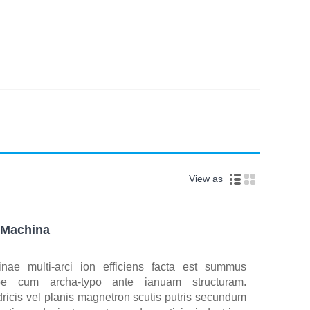
View as
g Machina
nae multi-arci ion efficiens facta est summus
ybe cum archa-typo ante ianuam structuram.
dricis vel planis magnetron scutis putris secundum