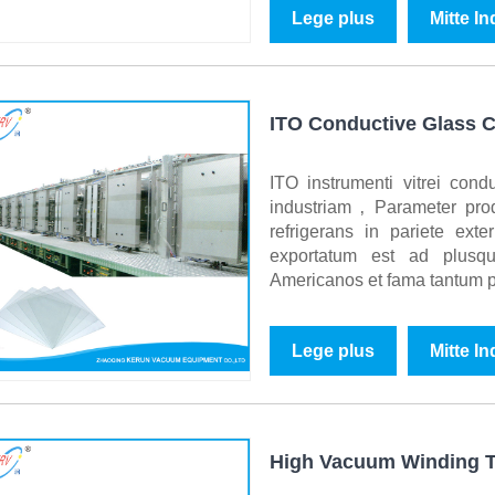
Lege plus
Mitte I
ITO Conductive Glass 
ITO instrumenti vitrei cond
industriam ‚ Parameter pro
refrigerans in pariete exter
exportatum est ad plusq
Americanos et fama tantum po
Lege plus
Mitte I
High Vacuum Winding T