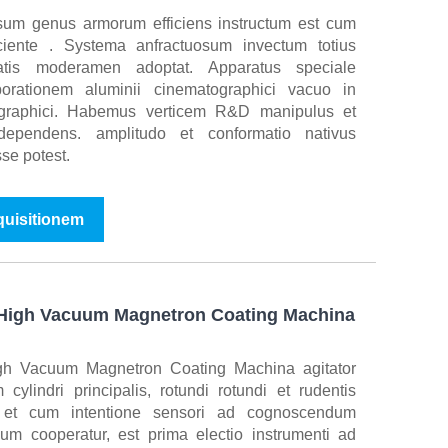
sum genus armorum efficiens instructum est cum
iciente . Systema anfractuosum invectum totius
ematis moderamen adoptat. Apparatus speciale
orationem aluminii cinematographici vacuo in
tographici. Habemus verticem R&D manipulus et
 Independens. amplitudo et conformatio nativus
se potest.
nquisitionem
 High Vacuum Magnetron Coating Machina
gh Vacuum Magnetron Coating Machina agitator
 cylindri principalis, rotundi rotundi et rudentis
is, et cum intentione sensori ad cognoscendum
m cooperatur, est prima electio instrumenti ad