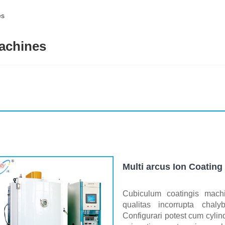
es
achines
Multi arcus Ion Coatin
Cubiculum coatingis machi
qualitas incorrupta chal
Configurari potest cum cylin