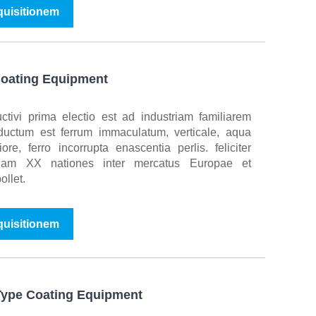
nquisitionem
Coating Equipment
uctivi prima electio est ad industriam familiarem
ductum est ferrum immaculatum, verticale, aqua
iore, ferro incorrupta enascentia perlis. feliciter
uam XX nationes inter mercatus Europae et
llet.
nquisitionem
ype Coating Equipment