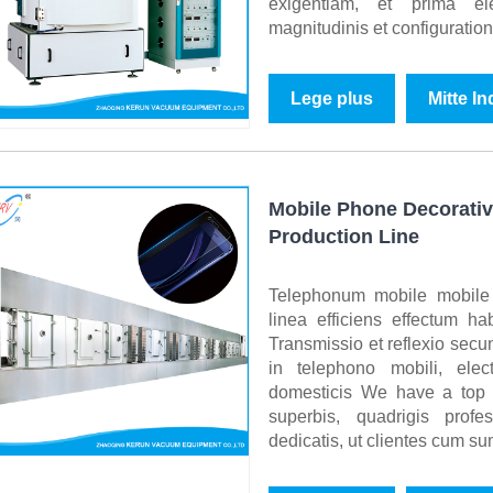
exigentiam, et prima ele
magnitudinis et configuration
Lege plus
Mitte I
Mobile Phone Decorativ
Production Line
Telephonum mobile mobile 
linea efficiens effectum ha
Transmissio et reflexio sec
in telephono mobili, elect
domesticis We have a top 
superbis, quadrigis profes
dedicatis, ut clientes cum s