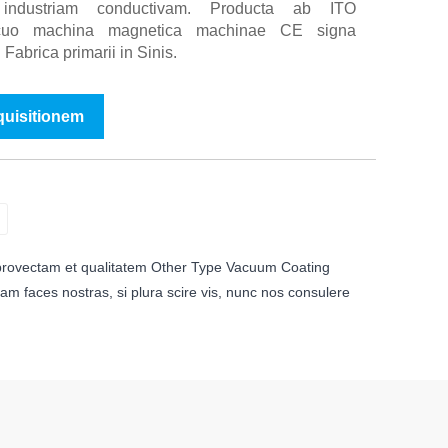
 industriam conductivam. Producta ab ITO
vacuo machina magnetica machinae CE signa
Fabrica primarii in Sinis.
nquisitionem
provectam et qualitatem Other Type Vacuum Coating
 faces nostras, si plura scire vis, nunc nos consulere