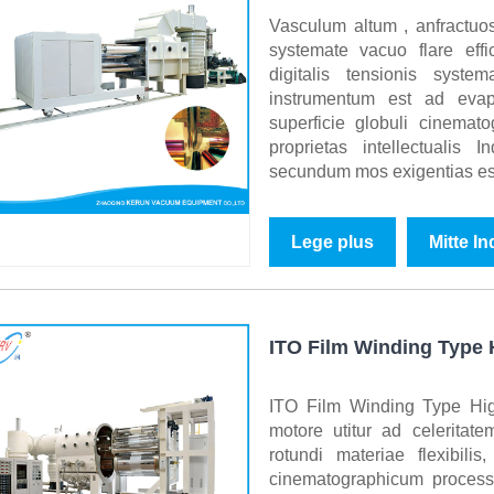
Vasculum altum , anfractuo
systemate vacuo flare eff
digitalis tensionis syst
instrumentum est ad evap
superficie globuli cinema
proprietas intellectualis
secundum mos exigentias es
Lege plus
Mitte I
ITO Film Winding Type
ITO Film Winding Type Hi
motore utitur ad celeritatem
rotundi materiae flexibil
cinematographicum processu