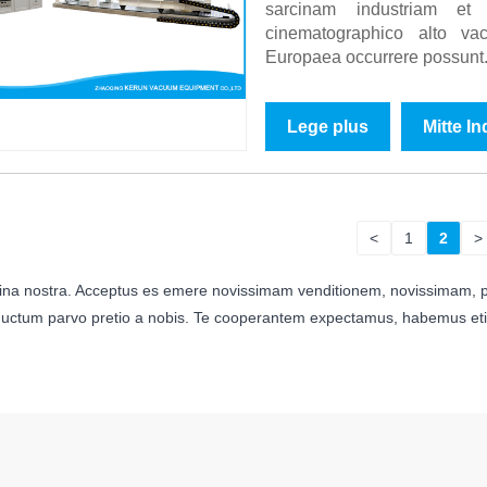
sarcinam industriam et
cinematographico alto 
Europaea occurrere possunt. 
Lege plus
Mitte I
<
1
2
>
ina nostra. Acceptus es emere novissimam venditionem, novissimam, 
uctum parvo pretio a nobis. Te cooperantem expectamus, habemus etiam